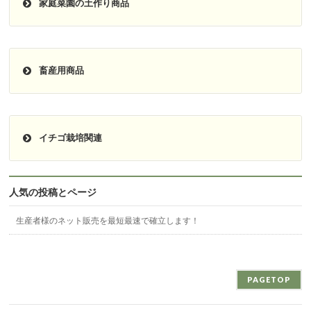
家庭菜園の土作り商品
一覧を見る
グリーンタイキ
畜産用商品
一覧を見る
モミガラ堆肥
ニオイＫＣ
ふかふかくん炭
イチゴ栽培関連
モアヒート
腐葉土
一覧を見る
人気の投稿とページ
スラファイト
ゆうきフルボトル
うどんこ病対策
生産者様のネット販売を最短最速で確立します！
イチゴ育苗法
PAGETOP
土壌消毒法