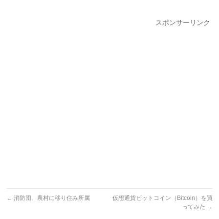
スポンサーリンク
←
消防団。農村に移り住み所属
仮想通貨ビットコイン（Bitcoin）を買
ってみた
→