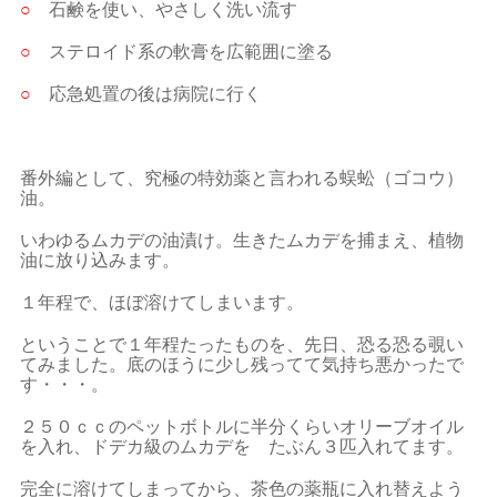
○
石鹸を使い、やさしく洗い流す
○
ステロイド系の軟膏を広範囲に塗る
○
応急処置の後は病院に行く
番外編として、究極の特効薬と言われる蜈蚣（ゴコウ）
油。
いわゆるムカデの油漬け。生きたムカデを捕まえ、植物
油に放り込みます。
１年程で、ほぼ溶けてしまいます。
ということで１年程たったものを、先日、恐る恐る覗い
てみました。底のほうに少し残ってて気持ち悪かったで
す・・・。
２５０ｃｃのペットボトルに半分くらいオリーブオイル
を入れ、ドデカ級のムカデを たぶん３匹入れてます。
完全に溶けてしまってから、茶色の薬瓶に入れ替えよう