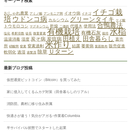
キーワード検索
イチゴ栽
おしゃれ農業
イオウ病
アミノ酸
アンモニア態
イチゴ
培
ウドンコ病
グリーンタイキ
カルシウム
ケイ酸
合鴨農法
トウモロコシ
乾燥
代掻き
使用法
マグネシウム
二価鉄
有機栽培
水稲
有機石灰
塩化
希釈倍数
徒長
微量要素
栽培
田植え
田舎暮らし
炭そ病
炭疽病
温湯消毒
湿度
直売
米作り
所
窒素過剰
結露
萎黄病
販売促進
硝酸態
窒素
葉面散布
Ｕターン
除草
軟弱化
過湿
過繁茂
最新ブログ投稿
仮想通貨ビットコイン（Bitcoin）を買ってみた
家に侵入してくるムカデ対策（田舎暮らしのリアル）
消防団。農村に移り住み所属
快適さが違う！気分がアガる↑作業着Columbia
半サバイバル状態でスタートした起業