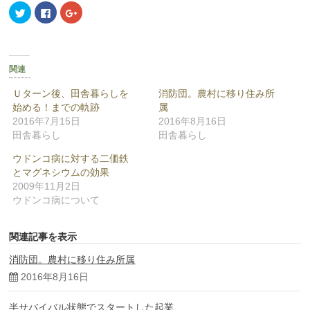
ク
Facebook
ク
リ
で
リ
ッ
共
ッ
ク
有
ク
し
す
し
て
る
て
Twitter
に
Google+
で
は
で
関連
共
ク
共
有
リ
有
(新
ッ
(新
Ｕターン後、田舎暮らしを
消防団。農村に移り住み所
し
ク
し
始める！までの軌跡
属
い
し
い
ウ
て
ウ
2016年7月15日
2016年8月16日
ィ
く
ィ
ン
だ
ン
田舎暮らし
田舎暮らし
ド
さ
ド
ウ
い
ウ
ウドンコ病に対する二価鉄
で
(新
で
開
し
開
とマグネシウムの効果
き
い
き
ま
ウ
ま
2009年11月2日
す)
ィ
す)
ウドンコ病について
ン
ド
ウ
で
開
関連記事を表示
き
ま
す)
消防団。農村に移り住み所属
2016年8月16日
半サバイバル状態でスタートした起業