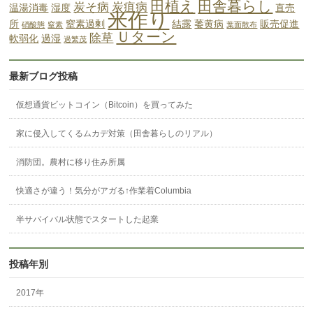
田植え
田舎暮らし
炭そ病
炭疽病
温湯消毒
湿度
直売
米作り
所
窒素過剰
結露
萎黄病
販売促進
硝酸態
窒素
葉面散布
Ｕターン
除草
軟弱化
過湿
過繁茂
最新ブログ投稿
仮想通貨ビットコイン（Bitcoin）を買ってみた
家に侵入してくるムカデ対策（田舎暮らしのリアル）
消防団。農村に移り住み所属
快適さが違う！気分がアガる↑作業着Columbia
半サバイバル状態でスタートした起業
投稿年別
2017年