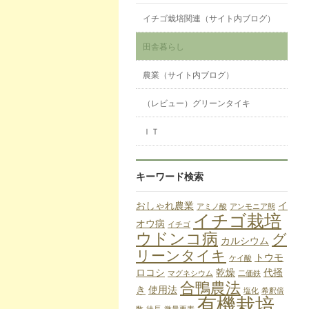
イチゴ栽培関連（サイト内ブログ）
田舎暮らし
農業（サイト内ブログ）
（レビュー）グリーンタイキ
ＩＴ
キーワード検索
おしゃれ農業
イ
アミノ酸
アンモニア態
イチゴ栽培
オウ病
イチゴ
ウドンコ病
グ
カルシウム
リーンタイキ
トウモ
ケイ酸
ロコシ
乾燥
代掻
マグネシウム
二価鉄
合鴨農法
き
使用法
塩化
希釈倍
有機栽培
数
徒長
微量要素