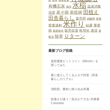
水稲
有機石灰
温湯消毒
栽培
田植え
炭そ病
炭疽病
湿度
田舎暮らし
直売所
硝酸態
窒素
米作り
窒素過剰
結露
萎黄
病
販売促進
軟弱化
過湿
葉面散布
過
Ｕターン
除草
繁茂
最新ブログ投稿
仮想通貨ビットコイン（Bitcoin）を
買ってみた
家に侵入してくるムカデ対策（田舎
暮らしのリアル）
消防団。農村に移り住み所属
快適さが違う！気分がアガる↑作業着
Columbia