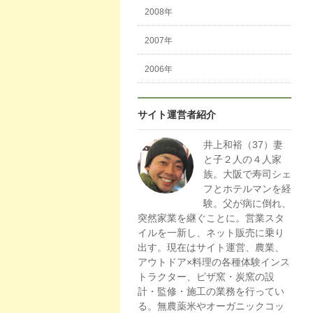
2008年
2007年
2006年
サイト運営者紹介
井上和裕（37）妻
と子２人の４人家
族。大阪で寿司シェ
フとホテルマンを経
験。父が病に倒れ、
突然家業を継ぐことに。営業スタ
イルを一新し、ネット販売に乗り
出す。現在はサイト運営、農業、
アウトドア×料理の各種体験インス
トラクター、ピザ窯・炭窯の設
計・監修・施工の業務を行ってい
る。無農薬米やオーガニックコッ