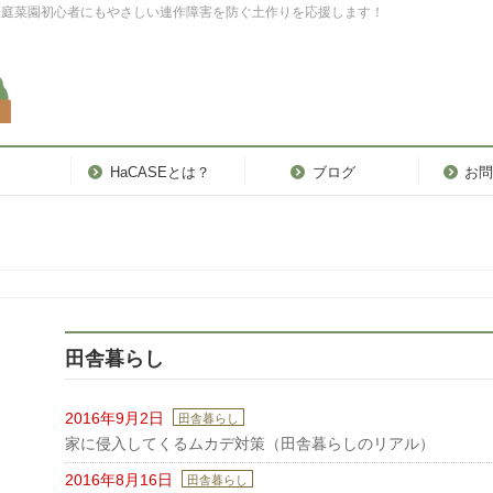
家庭菜園初心者にもやさしい連作障害を防ぐ土作りを応援します！
品
HaCASEとは？
ブログ
お
田舎暮らし
2016年9月2日
田舎暮らし
家に侵入してくるムカデ対策（田舎暮らしのリアル）
2016年8月16日
田舎暮らし